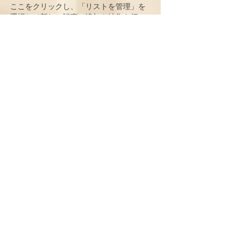
ここをクリックし、「リストを管理」を
選択して新しい記事の追加や編集を行っ
てください。
伝えたいメッセージや注目すべきポイン
トを書いて、訪問者の興味を惹きつけま
しょう。
詳細はこちら