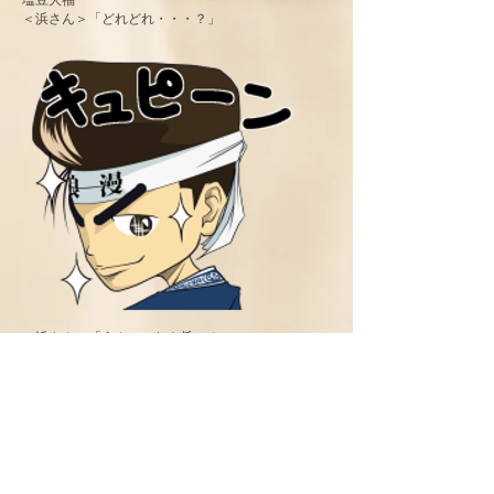
塩豆大福
＜浜さん＞「どれどれ・・・？」
＜浜さん＞「うん、これも旨い！
少しだけ塩っけが効いたモチがやわらかくて、
中のたっぷりのあんことの相性が抜群だねぇ！」
＜店主＞「ありがとうございます。
北海道産の小豆を使っているんです。」
＜浜さん＞「なるほど。じゃあ、菓子はここで作っ
てるのかい？」