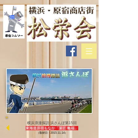
横浜浪漫探訪 浜さんぽ第15回
東海道原宿もなか「菓匠 亀福」
（取材日：2015.11.14）