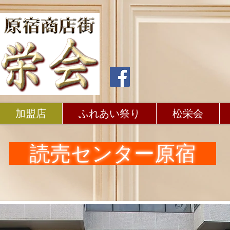
加盟店
ふれあい祭り
松栄会
読売センター原宿