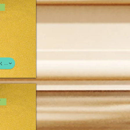
49
く…
07