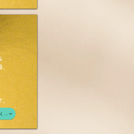
＆
養、
す。
く…