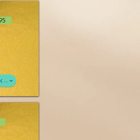
595
、
く…
73