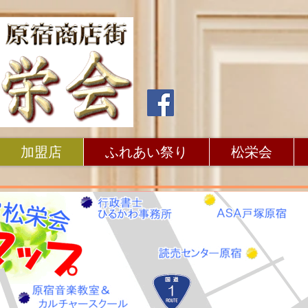
加盟店
ふれあい祭り
松栄会