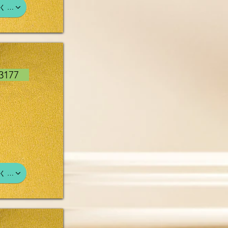
く…
3177
く…