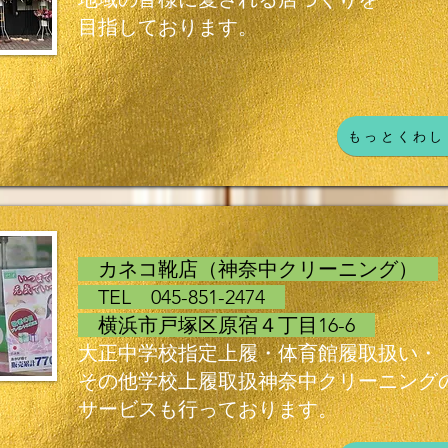
目指しております。
もっとくわし
カネコ靴店（神奈中クリーニング）
TEL 045-851-2474
横浜市戸塚区原宿４丁目16-6
大正中学校指定上履・体育館履取扱い・
その他学校上履取扱神奈中クリーニング
サービスも行っております。