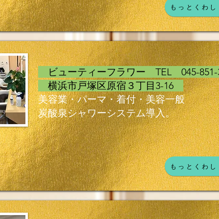
もっとくわし
ビューティーフラワー TEL 045-851-
横浜市戸塚区原宿３丁目3-16
美容業・パーマ・着付・美容一般
炭酸泉シャワーシステム導入。
もっとくわし