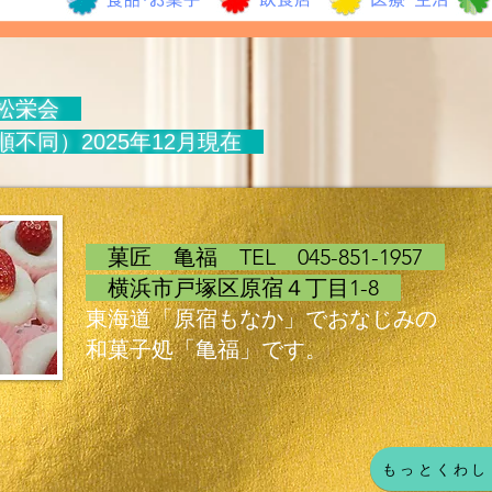
 松栄会
不同）2025年12月現在
菓匠 亀福 TEL 045-851-1957
横浜市戸塚区原宿４丁目1-8
東海道「原宿もなか」でおなじみの
和菓子処「亀福」です。
もっとくわし