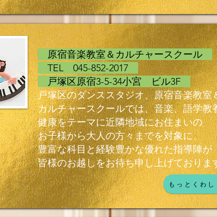
原宿音楽教室＆カルチャースクール
TEL 045-852-2017
戸塚区原宿3-5-34小宮 ビル3F
戸塚区のダンススタジオ、原宿音楽教室
カルチャースクールでは、音楽、語学教
健康をテーマに近隣地域にお住まいの
お子様から大人の方々までを対象に、
豊富な科目と経験豊かな優れた指導陣が
皆様のお越しをお待ち申し上げておりま
もっとくわし