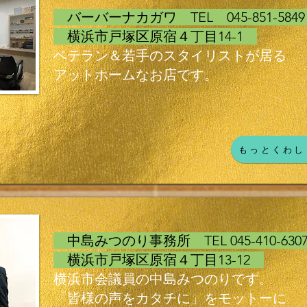
バーバーナカガワ TEL 045-851-58
横浜市戸塚区原宿４丁目14-1
ベテラン＆若手のスタイリストが居る
アットホームなお店です。
もっとくわし
中島みつのり事務所 TEL 045-410-63
横浜市戸塚区原宿４丁目13-12
横浜市会議員の中島みつのりです。
「皆様の声をカタチに」をモットーに